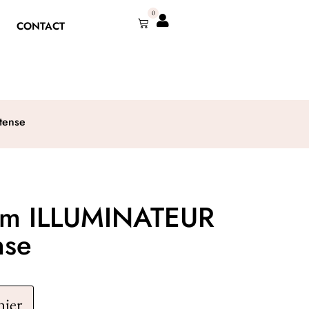
0
CONTACT
tense
um ILLUMINATEUR
nse
nier