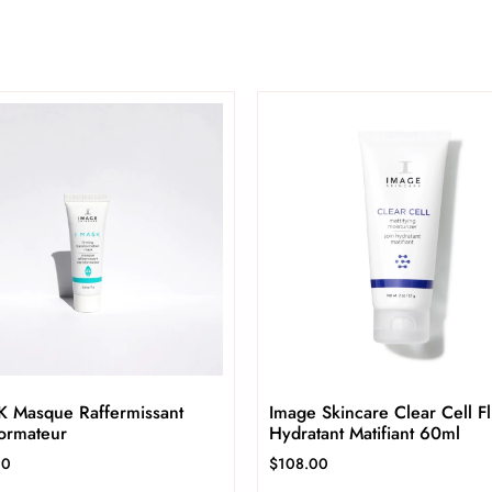
K Masque Raffermissant
Image Skincare Clear Cell F
formateur
Hydratant Matifiant 60ml
00
$
108.00